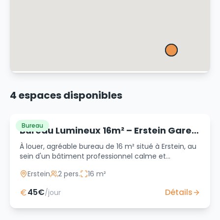
4
espace
s
disponible
s
Bureau
Bureau Lumineux 16m² – Erstein Gare
& RN83 – 45€/jour
À louer, agréable bureau de 16 m² situé à Erstein, au
sein d'un bâtiment professionnel calme et
stratégiquement placé. Idéal pour les activités
Erstein
2
pers.
16
m²
tertiaires (consultants, indépendants, professions
libérales, tâches administratives). Grâce à ses
45
€
Détails
/jour
grandes fenêtres, cet espace bénéficie d'un
excellent éclairage naturel et d'une vue dégagée. Le
sol est neuf et l'environnement est propice à la